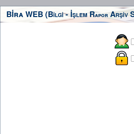
Bİra WEB (B
- İ
R
A
S
İLGİ
ŞLEM
apor
RŞİV